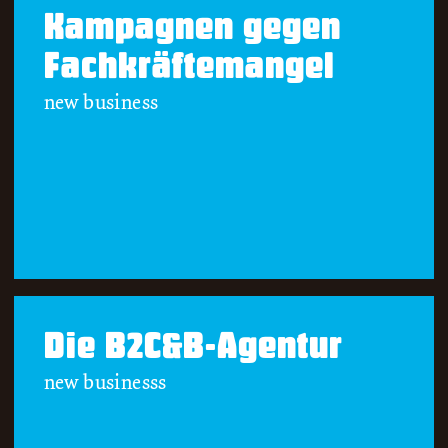
Kampagnen gegen
Fachkräftemangel
new business
Die B2C&B-Agentur
new businesss