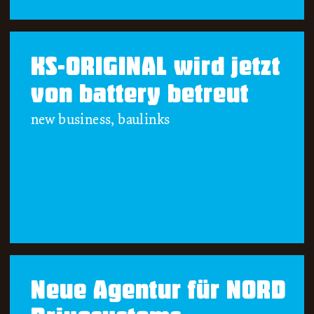
KS-ORIGINAL wird jetzt
von battery betreut
new business, baulinks
Neue Agentur für NORD