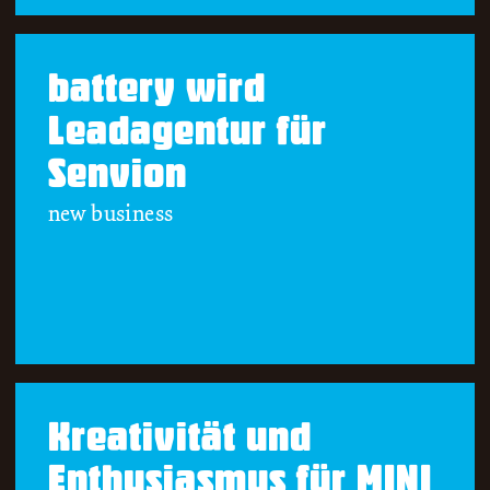
battery wird
Leadagentur für
Senvion
new business
Kreativität und
Enthusiasmus für MINI