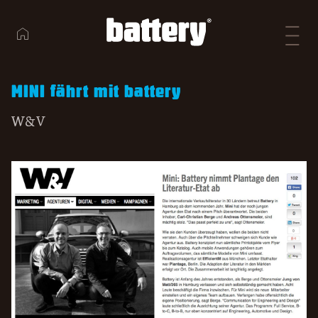
MINI fährt mit battery
W&V